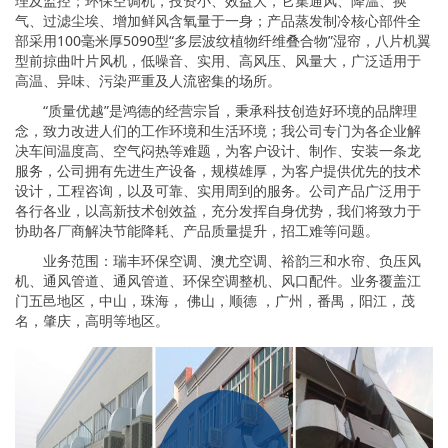
理及监控；环保空调机，投资小、效益大，它集通风、降温、换
气、过滤尘埃、增加鲜风含氧量于一身；产品蒸发制冷核心部件全
部采用100毫米厚5090型“多层波纹植物纤维叠合物”湿帘，八片机翼
型前掠曲叶片风机，低噪音、实用、高风压、风量大，广泛适用于
高温、异味、污染严重及人流密集的场所。
“质量优越”是鸿德的经营宗旨，秉承科技创造好环境的品牌理
念，致力改进人们的工作环境和生活环境；我公司专门为各企业解
决车间温度高、空气闷热等难题，为客户设计、制作、安装一条龙
服务，公司拥有先进生产设备，规模雄厚，为客户提供优先的技术
设计，工程咨询，以及可靠、实用周到的服务。公司产品广泛用于
各行各业，以高新技术创效益，充分发挥自身优势，我们将致力于
协助各厂商解决节能降耗、产品质量提升，招工难等问题。
业务范围：瑞丰环保空调、澳尤空调、裕韵三和水帘、负压风
机、通风管道、通风管道、环保空调整机、风口配件。业务覆盖江
门五邑地区，中山，珠海， 佛山，顺德 ，广州，番禺，阳江，茂
名，肇庆，高明等地区。